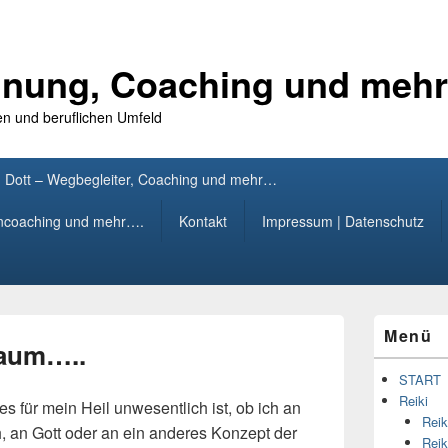
annung, Coaching und meh
en und beruflichen Umfeld
 Dott – Wegbegleiter, Coaching und mehr…
rncoaching und mehr….
Kontakt
Impressum | Datenschutz
Primärer
Menü
Seitenleisten
raum…..
Widget-
Bereich
START
Reiki
 es für mein Heil unwesentlich ist, ob ich an
Reik
h, an Gott oder an ein anderes Konzept der
Reik