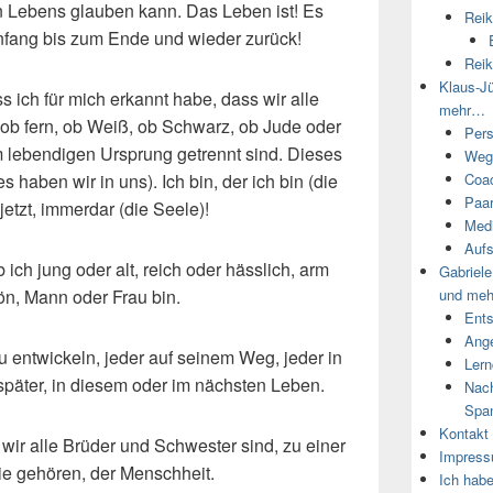
n Lebens glauben kann. Das Leben ist! Es
Reik
Anfang bis zum Ende und wieder zurück!
Reik
Klaus-Jü
ss ich für mich erkannt habe, dass wir alle
mehr…
 ob fern, ob Weiß, ob Schwarz, ob Jude oder
Pers
em lebendigen Ursprung getrennt sind. Dieses
Wegb
s haben wir in uns). Ich bin, der ich bin (die
Coa
Paar
 jetzt, immerdar (die Seele)!
Medi
Aufs
b ich jung oder alt, reich oder hässlich, arm
Gabriel
ön, Mann oder Frau bin.
und me
Ents
Ange
 zu entwickeln, jeder auf seinem Weg, jeder in
Lern
später, in diesem oder im nächsten Leben.
Nach
Spa
Kontakt
 wir alle Brüder und Schwester sind, zu einer
Impress
ie gehören, der Menschheit.
Ich hab