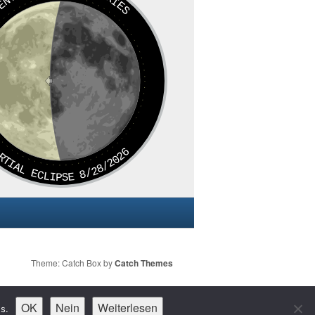
ARIES
SCENT
RTIAL ECLIPSE 8/28/2026
Theme: Catch Box by
Catch Themes
OK
Nein
Weiterlesen
s.