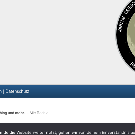
WANING CRE
PA
 | Datenschutz
ching und mehr…
. Alle Rechte
 du die Website weiter nutzt, gehen wir von deinem Einverständnis au