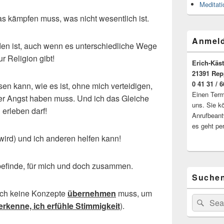
Meditat
was kämpfen muss, was nicht wesentlich ist.
Anmeld
en ist, auch wenn es unterschiedliche Wege
ur Religion gibt!
Erich-Käst
21391 Rep
0 41 31 / 
sen kann, wie es ist, ohne mich verteidigen,
Einen Termi
oder Angst haben muss. Und ich das Gleiche
uns. Sie k
erleben darf!
Anrufbeant
es geht pe
(wird) und ich anderen helfen kann!
efinde, für mich und doch zusammen.
Suchen
r ich keine Konzepte
übernehmen
muss, um
Suche
Suc
erkenne, ich erfühle Stimmigkeit
).
nach: