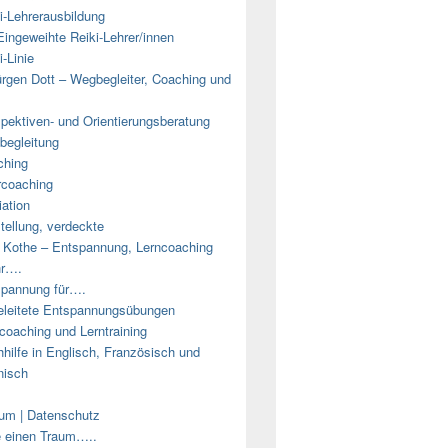
i-Lehrerausbildung
Eingeweihte Reiki-Lehrer/innen
i-Linie
rgen Dott – Wegbegleiter, Coaching und
pektiven- und Orientierungsberatung
egleitung
ching
coaching
ation
tellung, verdeckte
e Kothe – Entspannung, Lerncoaching
hr….
pannung für….
leitete Entspannungsübungen
coaching und Lerntraining
hilfe in Englisch, Französisch und
nisch
um | Datenschutz
e einen Traum…..