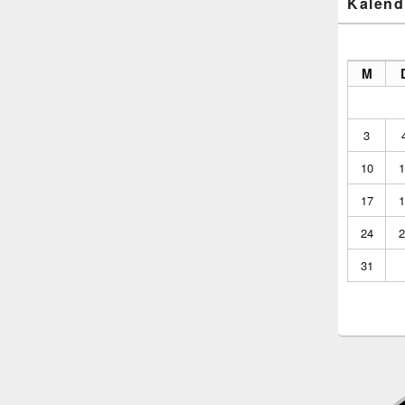
Kalend
M
3
10
1
17
1
24
2
31