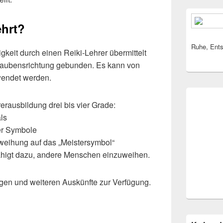
ehrt?
Ruhe, Ents
keit durch einen Reiki-Lehrer übermittelt
laubensrichtung gebunden. Es kann von
wendet werden.
hrerausbildung drei bis vier Grade:
ls
er Symbole
nweihung auf das „Meistersymbol“
fähigt dazu, andere Menschen einzuweihen.
agen und weiteren Auskünfte zur Verfügung.