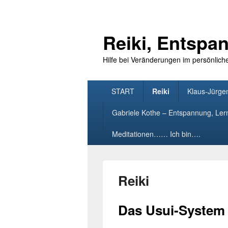
Reiki, Entsp
Hilfe bei Veränderungen im persönlich
Primäres
START
Reiki
Klaus-Jürge
Menü
Gabriele Kothe – Entspannung, Le
Meditationen…… Ich bin….
Reiki
Das Usui-System 