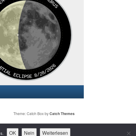
TAURUS
SCENT
RTIAL ECLIPSE 8/28/2026
Theme: Catch Box by
Catch Themes
OK
Nein
Weiterlesen
s.