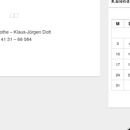
Kalend
M
othe – Klaus-Jürgen Dott
 41 31 – 66 084
3
10
1
17
1
24
2
31