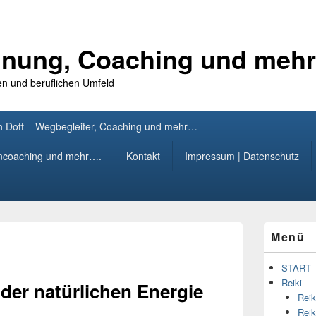
annung, Coaching und meh
en und beruflichen Umfeld
n Dott – Wegbegleiter, Coaching und mehr…
rncoaching und mehr….
Kontakt
Impressum | Datenschutz
Primärer
Menü
Seitenleisten
Widget-
Bereich
START
Reiki
der natürlichen Energie
Reik
Reik