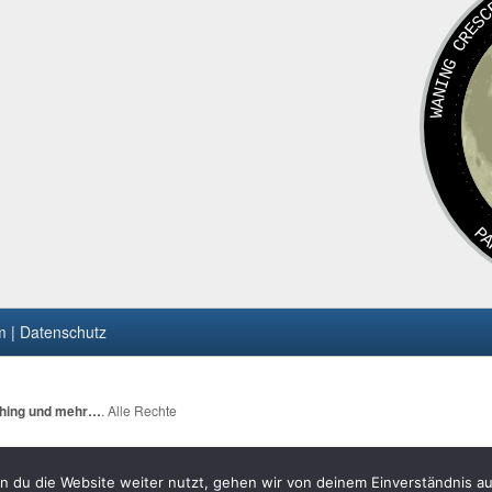
WANING CRE
PA
 | Datenschutz
ching und mehr…
. Alle Rechte
 du die Website weiter nutzt, gehen wir von deinem Einverständnis au