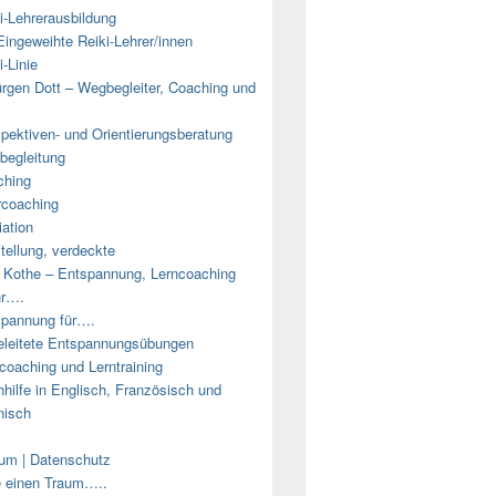
i-Lehrerausbildung
Eingeweihte Reiki-Lehrer/innen
i-Linie
rgen Dott – Wegbegleiter, Coaching und
pektiven- und Orientierungsberatung
egleitung
ching
coaching
ation
tellung, verdeckte
e Kothe – Entspannung, Lerncoaching
hr….
pannung für….
leitete Entspannungsübungen
coaching und Lerntraining
hilfe in Englisch, Französisch und
nisch
um | Datenschutz
e einen Traum…..