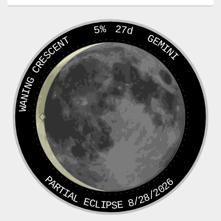
5%
27d
GEMINI
WANING CRESCENT
PARTIAL ECLIPSE 8/28/2026