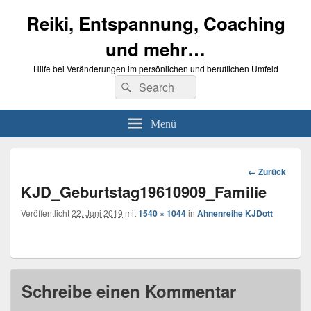
Reiki, Entspannung, Coaching
und mehr…
Hilfe bei Veränderungen im persönlichen und beruflichen Umfeld
Suche
Suchen
nach:
Menü
Bilder-
← Zurück
Navigation
KJD_Geburtstag19610909_Familie
Veröffentlicht
22. Juni 2019
mit
1540 × 1044
in
Ahnenreihe KJDott
Schreibe einen Kommentar