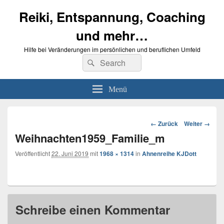
Reiki, Entspannung, Coaching
und mehr…
Hilfe bei Veränderungen im persönlichen und beruflichen Umfeld
Suche
Suchen
nach:
Menü
Bilder-
← Zurück
Weiter →
Navigation
Weihnachten1959_Familie_m
Veröffentlicht
22. Juni 2019
mit
1968 × 1314
in
Ahnenreihe KJDott
Schreibe einen Kommentar