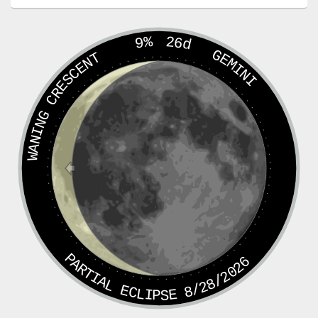
9%
26d
GEMINI
WANING CRESCENT
PARTIAL ECLIPSE 8/28/2026